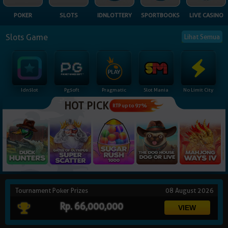
NEW
POKER
SLOTS
IDNLOTTERY
SPORTBOOKS
LIVE CASINO
TANGKAS
RTP
Slots Game
Lihat Semua
DEPOSIT
WITHDRAW
Idnslot
Pgsoft
Pragmatic
Slot Mania
No Limit City
PROMOSI
HOT PICK
RTP up to 97%
DOWNLOAD
REFERRAL
JACKPOT
Tournament Poker Prizes
08 August 2026
VIP MEMBER
Rp. 66,000,000
HUBUNGI KAMI