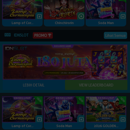
Lamp of Cor...
Chinchirorin
Soda Man
IDNSLOT
Lihat Semua
PROMO
Lamp of Cor...
Soda Man
2026 GOLDEN...