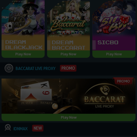
Play Now
Play Now
Play Now
PROMO
BACCARAT LIVE PROXY
Play Now
NEW
IDNMAX