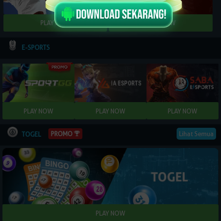
E-SPORTS
Lihat Semua
PROMO
TOGEL