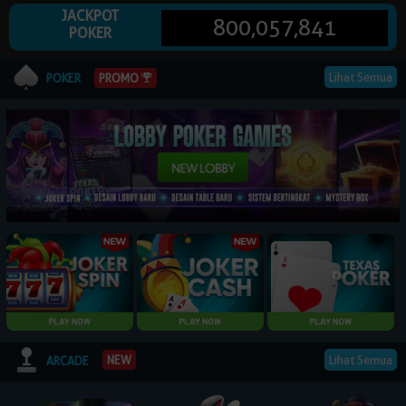
JACKPOT
800,057,841
POKER
© 2026 NagaPoker. All Rights Reserved | 18+
Lihat Semua
PROMO
POKER
Lihat Semua
NEW
ARCADE