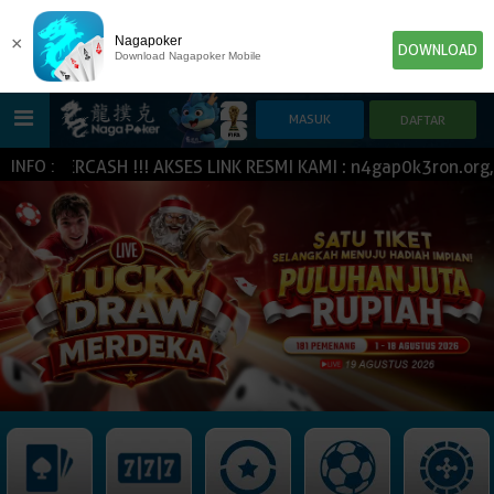
×
Nagapoker
DOWNLOAD
Download Nagapoker Mobile
OKERCASH !!! AKSES LINK RESMI KAMI : n4gap0k3ron.org, n
INFO :
HOME
POKER
SLOT GAME
IDN E-LOTTERY
NEW
NEW
SPORTBOOK
LIVE CASINO
IDNLIVE
NEW
TOGEL
ESPORTS
ARCADE
NEW
NEW
NEW
IDNTRADE
TEMBAK IKAN
IDNRAFFLE