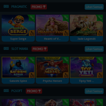
PRAGMATIC
Lihat Semua
PROMO
Super Serge
Hearts of V...
Jade Legends
SLOT MANIA
Lihat Semua
PROMO
Satoshi Spins
Psycho Heroes
Tipsy Yeti ...
PGSOFT
Lihat Semua
PROMO