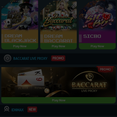
Play Now
Play Now
Play Now
PROMO
BACCARAT LIVE PROXY
Play Now
NEW
IDNMAX