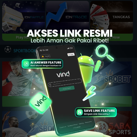
Play Now
Play Now
Play Now
NEW
SPORTBOOK