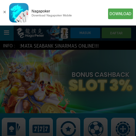
×
Nagapoker
DOWNLOAD
Download Nagapoker Mobile
N PERMATA SEABANK SINARMAS ONLINE!!!
INFO :
HOME
POKER
SLOT GAME
IDN E-LOTTERY
NEW
NEW
SPORTBOOK
LIVE CASINO
IDNLIVE
NEW
TOGEL
ESPORTS
ARCADE
NEW
NEW
NEW
IDNTRADE
TEMBAK IKAN
IDNRAFFLE