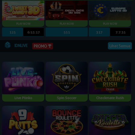
125
6:53:16
551
317
7:7:34
IDNLIVE
Lihat Semua
PROMO
Live Plinko
Spin Soccer
Checkmate Rush