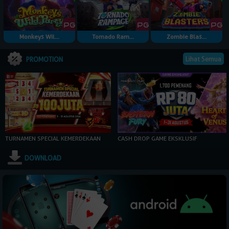
Monkeys Wil...
Tornado Ram...
Zombie Blas...
Lihat Semua
PROMOTION
TURNAMEN SPECIAL KEMERDEKAAN
CASH DROP GAME EKSKLUSIF
DOWNLOAD